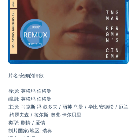
片名:安娜的情欲
导演: 英格玛·伯格曼
编剧: 英格玛·伯格曼
主演: 马克斯·冯·叙多夫 / 丽芙·乌曼 / 毕比·安德松 / 厄兰
·约瑟夫森 / 拉尔斯-奥弗·卡尔贝里
类型: 剧情 / 爱情
制片国家/地区: 瑞典