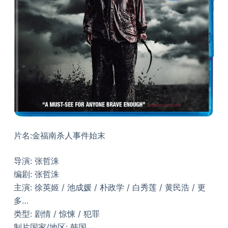
片名:金福南杀人事件始末
导演: 张哲洙
编剧: 张哲洙
主演: 徐英姬 / 池成媛 / 朴政学 / 白秀莲 / 黄民浩 / 更
多…
类型: 剧情 / 惊悚 / 犯罪
制片国家/地区: 韩国