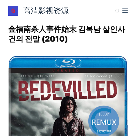
跳
高清影视资源
过
内
金福南杀人事件始末 김복남 살인사
容
건의 전말 (2010)