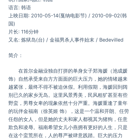
语言: 韩语
上映日期: 2010-05-14(戛纳电影节) / 2010-09-02(韩
国)
片长: 116分钟
又名: 炼狱岛(台) / 金福男杀人事件始末 / Bedevilled
简介：
在首尔金融业独自打拼的单身女子郑海媛（池成媛
饰）自然承受来自方方面面的巨大压力，她的情绪越来
越紧张，最终不得不被迫休假。利用假期，海媛回到阔
别已久的家乡无岛。这里风景秀美，民风粗犷甚至有些
野蛮，男尊女卑的现象依然十分严重。海媛重逢了童年
的玩伴金福南（徐英姬 饰），这是一个温和开朗、任劳
任怨的女人，但是她的丈夫和家人都视其为猪狗，任意
欺负和凌辱。福南希望女儿小燕拥有更好的人生，只是
在这个蛮荒所在，人的尊严被肆意践踏。巨大的压力