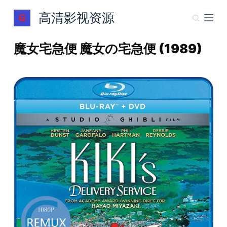
跳
高清影视资源
过
内
魔女宅急便 魔女の宅急便 (1989)
容