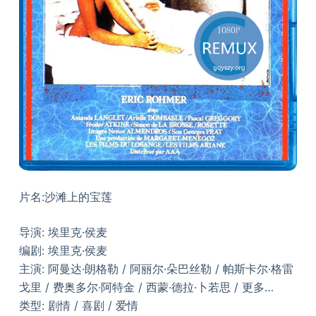
片名:沙滩上的宝莲
导演: 埃里克·侯麦
编剧: 埃里克·侯麦
主演: 阿曼达·朗格勒 / 阿丽尔·朵巴丝勒 / 帕斯卡尔·格雷
戈里 / 费奥多尔·阿特金 / 西蒙·德拉·卜若思 / 更多…
类型: 剧情 / 喜剧 / 爱情