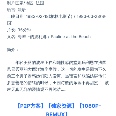
制片国家/地区: 法国
语言: 法语
上映日期: 1983-02-18(柏林电影节) / 1983-03-23(法
国)
片长: 95分钟
又名: 海滩上的波利娜 / Pauline at the Beach
简介：
年轻美丽的波琳正在和她性感的堂姐玛利恩在法国
风景秀丽的大西洋海岸度假，这一切的发生是因为不久
前三个男子诱惑她们陷入爱河。当谎言和欺骗妨碍他们
多愁善感的情绪的时候，田园诗般的乐园不再甜蜜……波
琳天真无邪的爱情观不再纯洁……
【P2P方案】【独家资源】【1080P-
REMUX】