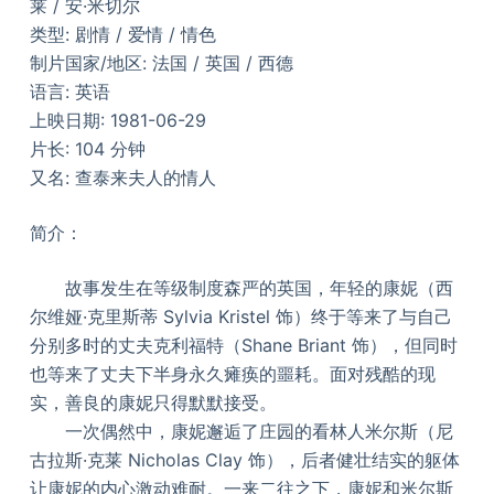
莱 / 安·米切尔
类型: 剧情 / 爱情 / 情色
制片国家/地区: 法国 / 英国 / 西德
语言: 英语
上映日期: 1981-06-29
片长: 104 分钟
又名: 查泰来夫人的情人
简介：
故事发生在等级制度森严的英国，年轻的康妮（西
尔维娅·克里斯蒂 Sylvia Kristel 饰）终于等来了与自己
分别多时的丈夫克利福特（Shane Briant 饰），但同时
也等来了丈夫下半身永久瘫痪的噩耗。面对残酷的现
实，善良的康妮只得默默接受。
一次偶然中，康妮邂逅了庄园的看林人米尔斯（尼
古拉斯·克莱 Nicholas Clay 饰），后者健壮结实的躯体
让康妮的内心激动难耐。一来二往之下，康妮和米尔斯