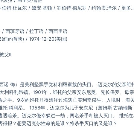
罗伯特·杜瓦尔 / 黛安·基顿 / 罗伯特·德尼罗 / 约翰·凯泽尔 / 更多
 / 西班牙语 / 拉丁语 / 西西里语
2(纽约首映) / 1974-12-20(美国)
教父II
诺 饰）是美利坚黑手党科利昂家族的头目。 迈克尔的父亲维托
大利科利昂镇。1901年，维托的父亲安东尼奥、兄长保罗、母亲
族之手。9岁的维托只得漂洋过海逃亡美利坚谋生。入境时，海关
托·科利昂。 1958年，迈克尔为儿子安东尼（詹姆斯·古纳瑞斯
遭遇暗杀。迈克尔侥幸躲过一劫，两名杀手却被人灭口。 维托
否得报？想要迈克尔性命的是谁？将杀手灭口的又是谁？