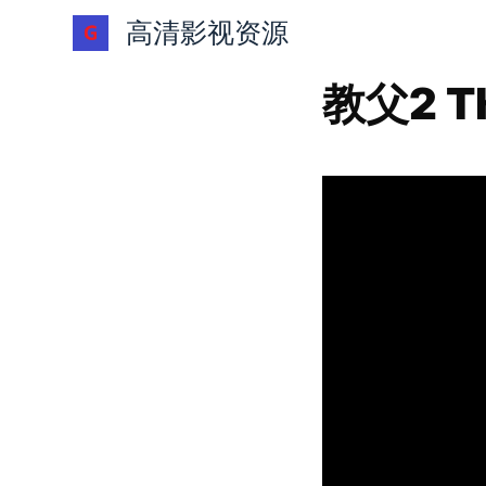
跳
高清影视资源
过
内
教父2 The
容