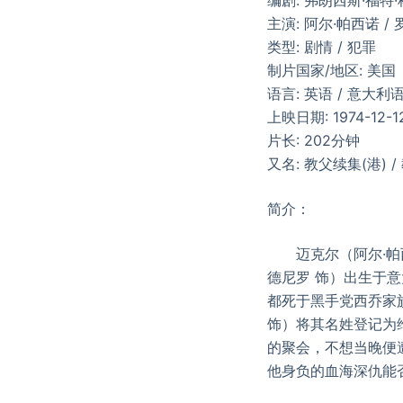
主演: 阿尔·帕西诺 / 
类型: 剧情 / 犯罪
制片国家/地区: 美国
语言: 英语 / 意大利语
上映日期: 1974-12-1
片长: 202分钟
又名: 教父续集(港) / 
简介：
迈克尔（阿尔·帕西
德尼罗 饰）出生于意
都死于黑手党西乔家
饰）将其名姓登记为维
的聚会，不想当晚便
他身负的血海深仇能