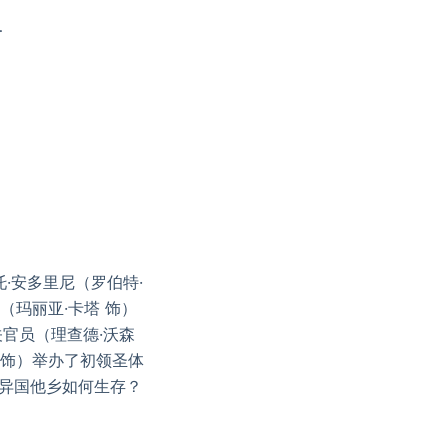
…
·安多里尼（罗伯特·
（玛丽亚·卡塔 饰）
官员（理查德·沃森
 饰）举办了初领圣体
在异国他乡如何生存？