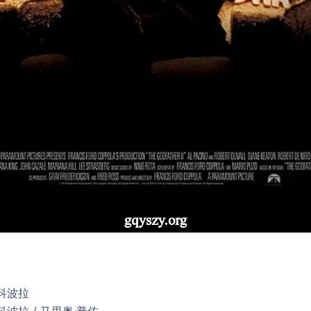
·科波拉
科波拉 / 马里奥·普佐