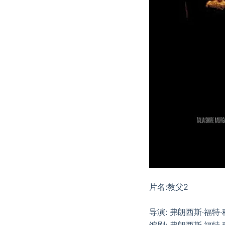
片名:教父2
导演: 弗朗西斯·福特
编剧: 弗朗西斯·福特·