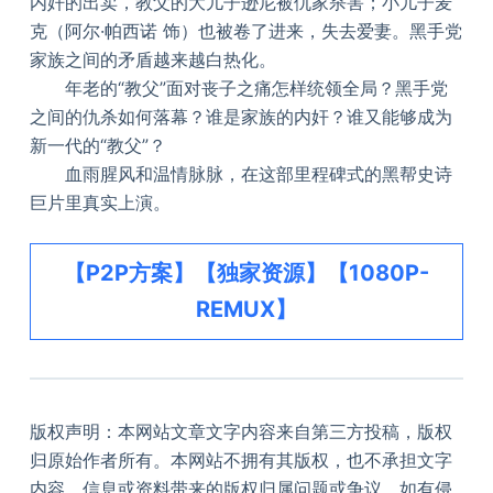
内奸的出卖，教父的大儿子逊尼被仇家杀害；小儿子麦
克（阿尔·帕西诺 饰）也被卷了进来，失去爱妻。黑手党
家族之间的矛盾越来越白热化。
年老的“教父”面对丧子之痛怎样统领全局？黑手党
之间的仇杀如何落幕？谁是家族的内奸？谁又能够成为
新一代的“教父”？
血雨腥风和温情脉脉，在这部里程碑式的黑帮史诗
巨片里真实上演。
【P2P方案】【独家资源】【1080P-
REMUX】
版权声明：本网站文章文字内容来自第三方投稿，版权
归原始作者所有。本网站不拥有其版权，也不承担文字
内容、信息或资料带来的版权归属问题或争议。如有侵