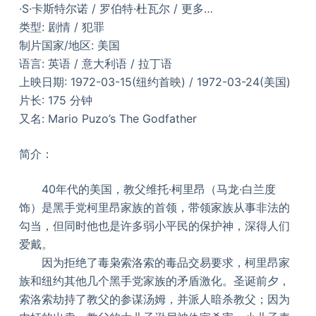
·S·卡斯特尔诺 / 罗伯特·杜瓦尔 / 更多…
类型: 剧情 / 犯罪
制片国家/地区: 美国
语言: 英语 / 意大利语 / 拉丁语
上映日期: 1972-03-15(纽约首映) / 1972-03-24(美国)
片长: 175 分钟
又名: Mario Puzo’s The Godfather
简介：
40年代的美国，教父维托·柯里昂（马龙·白兰度
饰）是黑手党柯里昂家族的首领，带领家族从事非法的
勾当，但同时他也是许多弱小平民的保护神，深得人们
爱戴。
因为拒绝了毒枭索洛索的毒品交易要求，柯里昂家
族和纽约其他几个黑手党家族的矛盾激化。圣诞前夕，
索洛索劫持了教父的参谋汤姆，并派人暗杀教父；因为