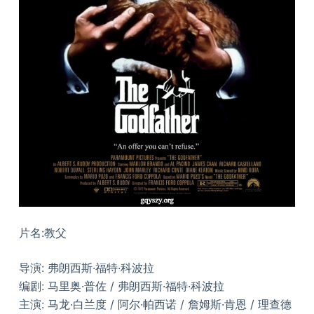
片名:教父
导演: 弗朗西斯·福特·科波拉
编剧: 马里奥·普佐 / 弗朗西斯·福特·科波拉
主演: 马龙·白兰度 / 阿尔·帕西诺 / 詹姆斯·肯恩 / 理查德