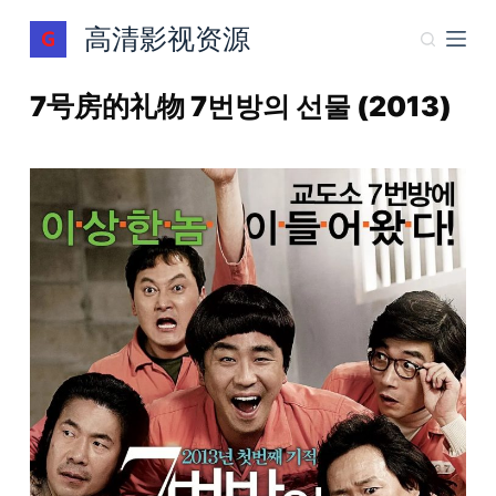
跳
高清影视资源
过
内
7号房的礼物 7번방의 선물 (2013)
容