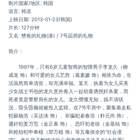
制片国家/地区: 韩国
语言: 韩语
上映日期: 2013-01-23(韩国)
片长: 127分钟
又名: 戆爸的礼物(港) / 7号囚房的礼物
简介：
1997年，只有6岁儿童智商的智障男子李龙久（柳
成龙 饰）和可爱的女儿艺胜（葛素媛 饰）相依为命，生
活虽然简单清贫，却充满幸福。某天，执着为女儿买美
少女战士书包的龙久意外卷入一起幼童诱拐奸杀案，而
死者竟是警察局长的女儿。龙久懵懂无知，搞不清状
况，昏头昏脑就被投入监狱。在7号牢房中，聚集着走私
犯蘇杨浩（吴达洙 饰）、诈骗犯崔春浩（朴元尚 饰）、
通奸犯姜万范（金正泰 饰）、恐吓犯老徐（金基灿 饰）
和抢劫犯申奉植（郑万植 饰）等五毒俱全的“社会渣