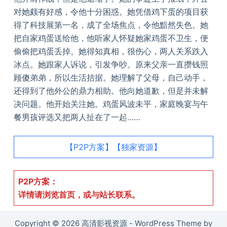
对她颇有好感，令他十分困惑。她凭借鸡下蛋的项目获
得了科技展第一名，成了全场焦点，令他黯然失色。她
把自家鸡蛋送给他，他听家人怀疑她家鸡蛋不卫生，便
偷偷把鸡蛋丢掉。她得知真相，很伤心，两人关系跌入
冰点。她跟家人诉说，引发争吵。原来父亲一直攒钱照
顾傻弟弟，所以生活拮据。她理解了父母，自己动手，
还得到了他外公的鼎力相助。他向她道歉，但是并未解
决问题。他开始关注她。鸡蛋风波未平，家庭晚宴与午
餐男孩评选又把两人扯在了一起……
【P2P方案】【独家资源】
P2P方案：
详情请浏览首页，或与站长联系。
Copyright © 2026 高清影视资源 - WordPress Theme by