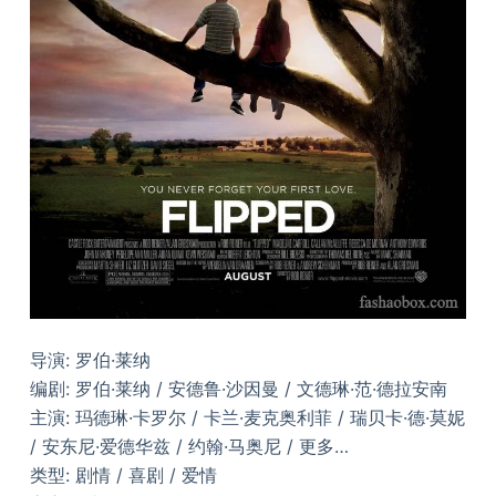
导演: 罗伯·莱纳
编剧: 罗伯·莱纳 / 安德鲁·沙因曼 / 文德琳·范·德拉安南
主演: 玛德琳·卡罗尔 / 卡兰·麦克奥利菲 / 瑞贝卡·德·莫妮
/ 安东尼·爱德华兹 / 约翰·马奥尼 / 更多…
类型: 剧情 / 喜剧 / 爱情