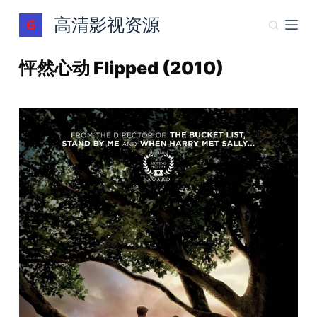
跳
高清影视资源
过
内
怦然心动 Flipped (2010)
容