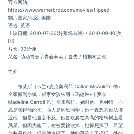
官方网站:
https://www.warnerbros.com/movies/flipped
制片国家/地区: 美国
语言: 英语
上映日期: 2010-07-26(好莱坞首映) / 2010-09-10(美
国)
片长: 90分钟
又名: 萌动青春 / 青春萌动 / 冒失 / 梧桐树之恋
简介：
布莱斯（卡兰•麦克奥利菲 Callan McAuliffe 饰）
全家搬到小镇，邻家女孩朱丽（玛德琳•卡罗尔
Madeline Carroll 饰）前来帮忙。她对他一见钟情，心
愿是获得他的吻。两人是同班同学，她一直想方设法接
近他，但是他避之不及。她喜欢爬在高高的梧桐树上看
风景。但因为施工，树被要被砍掉，她誓死捍卫，希望
他并肩作战，但是他退缩了。她的事迹上了报纸，外公