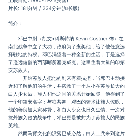
上映日期: 1990-11-21(美国)
片长: 181分钟 / 234分钟(加长版)
简介：
邓巴中尉（凯文•科斯特纳 Kevin Costner 饰）在
南北战争中立了大功，政府为了褒奖他，给了他任意选
择驻地的特权。邓巴渴望着一种全新的生活，于是选择
了遥远偏僻的西部哨所塞克威克。这里住着大量的印第
安苏族人。
一开始苏族人把他的到来有着抗拒，当邓巴主动接
近和了解他们的生活，并搭救了一个从小在苏族长大的
白人少女后，族人和他之间的关系开始回暖。他得到了
一个印第安名字：与狼共舞。邓巴的骑术让族人惊叹，
他的善良被大家称赞，和白人少女也日久生情。一次对
抗外族入侵的战争中，邓巴更是被封为了苏族人的民族
英雄。
然而马背文化的没落已成必然，白人士兵来到这片