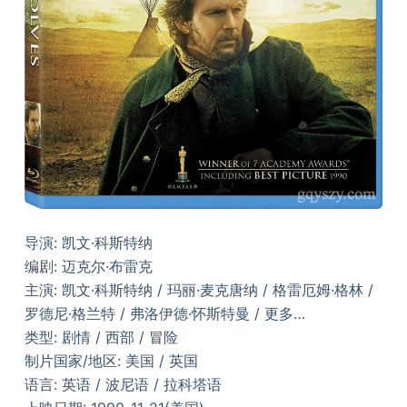
导演: 凯文·科斯特纳
编剧: 迈克尔·布雷克
主演: 凯文·科斯特纳 / 玛丽·麦克唐纳 / 格雷厄姆·格林 /
罗德尼·格兰特 / 弗洛伊德·怀斯特曼 / 更多…
类型: 剧情 / 西部 / 冒险
制片国家/地区: 美国 / 英国
语言: 英语 / 波尼语 / 拉科塔语