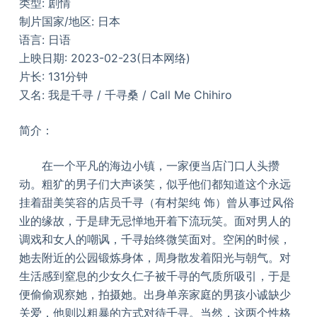
类型: 剧情
制片国家/地区: 日本
语言: 日语
上映日期: 2023-02-23(日本网络)
片长: 131分钟
又名: 我是千寻 / 千寻桑 / Call Me Chihiro
简介：
在一个平凡的海边小镇，一家便当店门口人头攒
动。粗犷的男子们大声谈笑，似乎他们都知道这个永远
挂着甜美笑容的店员千寻（有村架纯 饰）曾从事过风俗
业的缘故，于是肆无忌惮地开着下流玩笑。面对男人的
调戏和女人的嘲讽，千寻始终微笑面对。空闲的时候，
她去附近的公园锻炼身体，周身散发着阳光与朝气。对
生活感到窒息的少女久仁子被千寻的气质所吸引，于是
便偷偷观察她，拍摄她。出身单亲家庭的男孩小诚缺少
关爱，他则以粗暴的方式对待千寻。当然，这两个性格