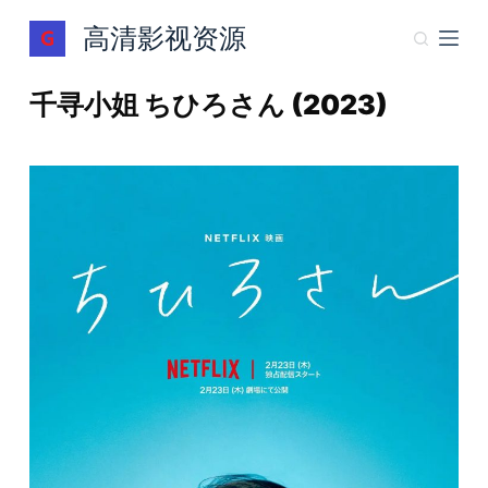
跳
高清影视资源
过
内
千寻小姐 ちひろさん (2023)
容