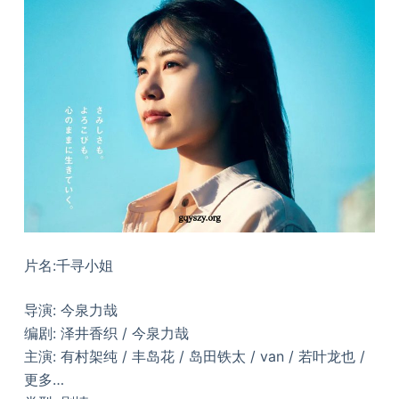
片名:千寻小姐
导演: 今泉力哉
编剧: 泽井香织 / 今泉力哉
主演: 有村架纯 / 丰岛花 / 岛田铁太 / van / 若叶龙也 /
更多…