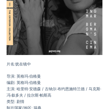
片名:犹在镜中
导演: 英格玛·伯格曼
编剧: 英格玛·伯格曼
主演: 哈里特·安德森 / 古纳尔·布约恩施特兰德 / 马克斯·
冯·叙多夫 / 拉尔斯·帕斯高
类型: 剧情
制片国家/地区: 瑞典