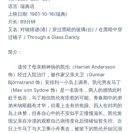
语言: 瑞典语
上映日期: 1961-10-16(瑞典)
片长: 89分钟
又名: 对镜猜谜(港) / 穿过黑暗的玻璃(台) / 在黑暗中穿
过镜子 / Through a Glass Darkly
简介：
遗传了母亲精神病的凯伦（Harriet Andersson
饰）经过入院治疗，被作家父亲大卫（Gunnar
Björnstrand 饰）安排到一小岛上调养。凯伦男友马丁
（Max von Sydow 饰）是一名医生，两人的感情此时
处于低谷，马丁相信凯伦有痊愈的可能。青春期中的弟
弟米纳斯颇有才华，但看上去有些焦躁。四人在封闭的
岛上休整，但各自心中的不安似乎正慢慢滋长。凯伦发
现父亲在冷漠的观察自己病情变化后情绪短暂失控。次
日上午马丁与大卫乘小舟离去，被留下的凯伦开始沉溺