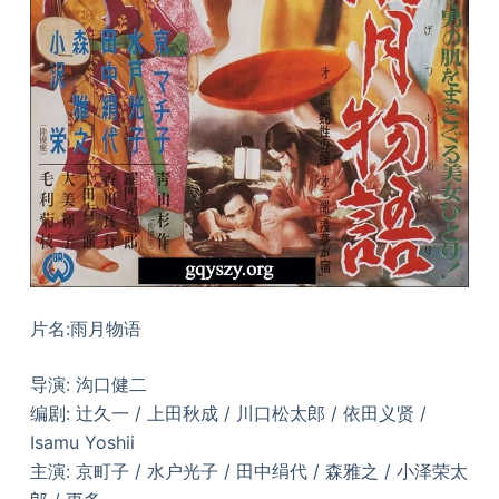
片名:雨月物语
导演: 沟口健二
编剧: 辻久一 / 上田秋成 / 川口松太郎 / 依田义贤 /
Isamu Yoshii
主演: 京町子 / 水户光子 / 田中绢代 / 森雅之 / 小泽荣太