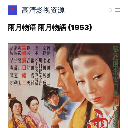
跳
高清影视资源
过
内
雨月物语 雨月物語 (1953)
容