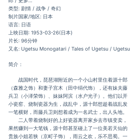
郎 / 更多…
类型: 剧情 / 战争 / 奇幻
制片国家/地区: 日本
语言: 日语
上映日期: 1953-03-26(日本)
片长: 96分钟
又名: Ugetsu Monogatari / Tales of Ugetsu / Ugetsu
简介：
战国时代，琵琶湖附近的一个小山村里住着源十郎
（森雅之饰）和妻子宫木（田中绢代饰），还有妹夫藤
兵卫（小泽荣饰）、妹妹阿滨（水户光子）。他们以开
小瓷窑、烧制瓷器为生，战乱中，源十郎想趁着战乱发
一笔横财，而藤兵卫则想着成为一名武士，出人头地。
二人带着烧制好的上好瓷器离开家乡去市镇变卖，
果然赚到一大笔钱，源十郎甚至碰上了一位美若天仙的
贵族小姐若狭（京町子饰），雨云之欢，乐不思蜀。一