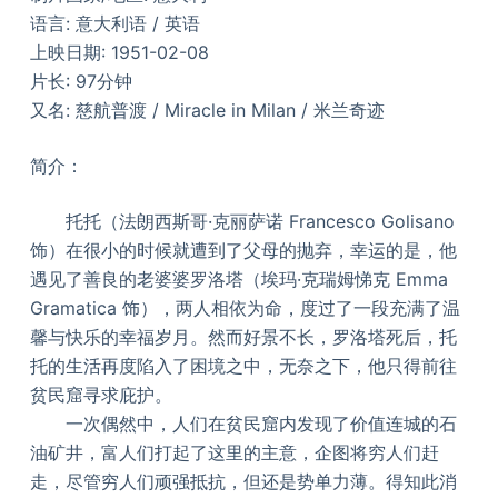
语言: 意大利语 / 英语
上映日期: 1951-02-08
片长: 97分钟
又名: 慈航普渡 / Miracle in Milan / 米兰奇迹
简介：
托托（法朗西斯哥·克丽萨诺 Francesco Golisano
饰）在很小的时候就遭到了父母的抛弃，幸运的是，他
遇见了善良的老婆婆罗洛塔（埃玛·克瑞姆悌克 Emma
Gramatica 饰），两人相依为命，度过了一段充满了温
馨与快乐的幸福岁月。然而好景不长，罗洛塔死后，托
托的生活再度陷入了困境之中，无奈之下，他只得前往
贫民窟寻求庇护。
一次偶然中，人们在贫民窟内发现了价值连城的石
油矿井，富人们打起了这里的主意，企图将穷人们赶
走，尽管穷人们顽强抵抗，但还是势单力薄。得知此消