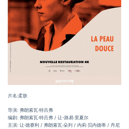
片名:柔肤
导演: 弗朗索瓦·特吕弗
编剧: 弗朗索瓦·特吕弗 / 让-路易·里夏尔
主演: 让·德赛利 / 弗朗索瓦·朵列 / 内莉·贝内德蒂 / 丹尼