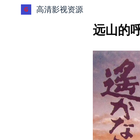
跳
高清影视资源
过
内
远山的呼
容