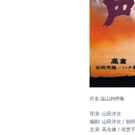
片名:远山的呼唤
导演: 山田洋次
编剧: 山田洋次 / 朝
主演: 高仓健 / 倍赏千