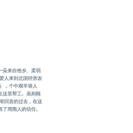
一朵来自他乡、柔弱
随爱人来到北国经营农
），个中艰辛谁人
在这里帮工。虽则顾
不堪回首的过去，在这
得了周围人的信任。