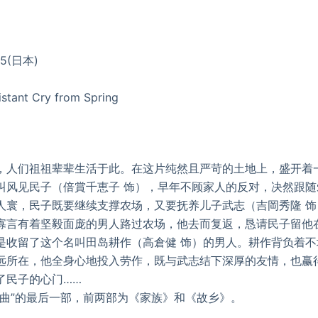
15(日本)
ant Cry from Spring
们祖祖辈辈生活于此。在这片纯然且严苛的土地上，盛开着
叫风见民子（倍賞千恵子 饰），早年不顾家人的反对，决然跟
人寰，民子既要继续支撑农场，又要抚养儿子武志（吉岡秀隆 饰
寡言有着坚毅面庞的男人路过农场，他去而复返，恳请民子留他
是收留了这个名叫田岛耕作（高倉健 饰）的男人。耕作背负着
远所在，他全身心地投入劳作，既与武志结下深厚的友情，也赢
了民子的心门……
”的最后一部，前两部为《家族》和《故乡》。