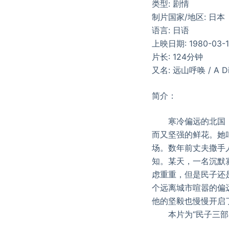
类型: 剧情
制片国家/地区: 日本
语言: 日语
上映日期: 1980-03-
片长: 124分钟
又名: 远山呼唤 / A Dist
简介：
寒冷偏远的北国，人
而又坚强的鲜花。她
场。数年前丈夫撒手
知。某天，一名沉默
虑重重，但是民子还
个远离城市喧嚣的偏
他的坚毅也慢慢开启
本片为“民子三部曲