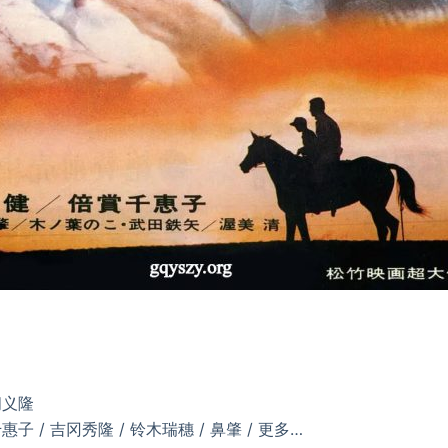
间义隆
惠子 / 吉冈秀隆 / 铃木瑞穗 / 鼻肇 / 更多…