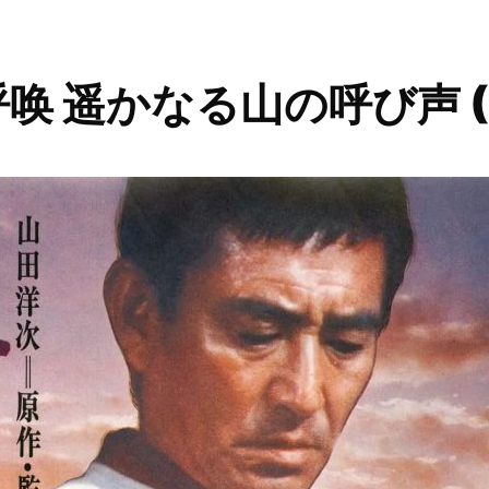
唤 遥かなる山の呼び声 (1