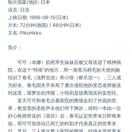
制片国家/地区: 日本
语言: 日语
上映日期: 1996-06-15(日本)
片长: 72分钟(德国) / 68分钟(日本)
又名: Pikunikku
简介：
可可（卓娜）掐死孪生妹妹后被父母送进了精神病
院，在这个“特殊”的地方，用一身黑乌鸦毛扮天使的她
结识了卷毛（浅野忠信）和小悟（桥爪浩一），三人成
为好友。卷毛因失手杀死了屡次侵犯他的变态老师被送
到这里，噩梦自此伴随，小悟则是脱离现实的妄想狂。
某天可可和卷毛沿着医院的围墙走到了外面的世
界，教堂里的圣歌声令他们停下脚步，得到一本由一位
好心牧师所送的《圣经》后，卷毛认定世界末日即将来
临，而可可觉得自己死亡的时刻才代表真正的世界末
日。其后，三人再次爬上医院的围墙，结伴去等世界末