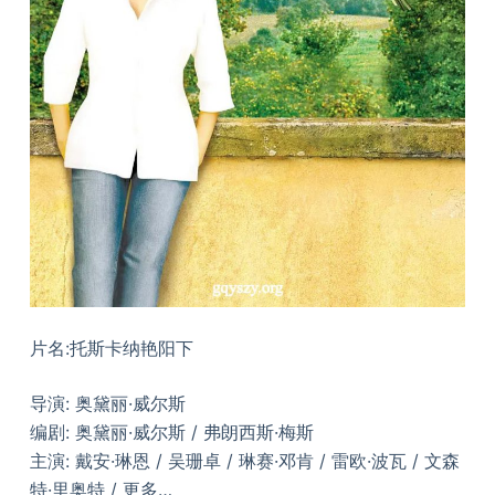
片名:托斯卡纳艳阳下
导演: 奥黛丽·威尔斯
编剧: 奥黛丽·威尔斯 / 弗朗西斯·梅斯
主演: 戴安·琳恩 / 吴珊卓 / 琳赛·邓肯 / 雷欧·波瓦 / 文森
特·里奥特 / 更多…