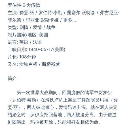
罗伯特·E·舍伍德
主演: 费雯·丽 / 罗伯特·泰勒 / 露塞尔·沃特森 / 弗吉尼亚·
菲尔德 / 玛丽亚·彭斯卡娅 / 更多…
类型: 剧情 / 爱情 / 战争
制片国家/地区: 美国
语言: 英语 / 法语
上映日期: 1940-05-17(美国)
片长: 108分钟
又名: 滑铁卢桥 / 断桥残梦
简介：
第一次世界大战期间，回国度假的陆军中尉罗伊
（罗伯特·泰勒）在滑铁卢桥上邂逅了舞蹈演员玛拉（费
雯·丽），两人彼此倾心，爱情迅速升温。就在两人决定
结婚之时，罗伊应招回营地，两人被迫分离。由于错过
剧团演出，玛拉被开除，只能和好友相依为命。