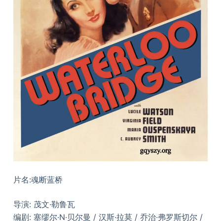
片名:魂断蓝桥
导演: 茂文·勒鲁瓦
编剧: 塞缪尔·N·贝尔曼 / 汉斯·拉莫 / 乔治·弗罗斯切尔 /