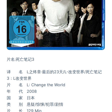
片名:死亡笔记3
译 名 L之终章·最后的23天/L-改变世界/死亡笔记
3：L改变世界
片 名 L: Change the World
年 代 2008
国 家 日本
类 别 悬疑/惊悚/犯罪/剧情
片 长 129 Min