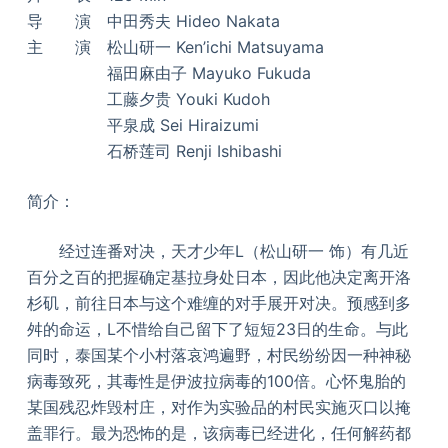
导 演 中田秀夫 Hideo Nakata
主 演 松山研一 Ken’ichi Matsuyama
福田麻由子 Mayuko Fukuda
工藤夕贵 Youki Kudoh
平泉成 Sei Hiraizumi
石桥莲司 Renji Ishibashi
简介：
经过连番对决，天才少年L（松山研一 饰）有几近
百分之百的把握确定基拉身处日本，因此他决定离开洛
杉矶，前往日本与这个难缠的对手展开对决。预感到多
舛的命运，L不惜给自己留下了短短23日的生命。与此
同时，泰国某个小村落哀鸿遍野，村民纷纷因一种神秘
病毒致死，其毒性是伊波拉病毒的100倍。心怀鬼胎的
某国残忍炸毁村庄，对作为实验品的村民实施灭口以掩
盖罪行。最为恐怖的是，该病毒已经进化，任何解药都