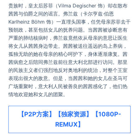
贵族时，皇太后苏菲（Vilma Degischer 饰）却在散布
茜茜与伯爵之间的谣言。弗兰兹（卡尔亨兹·伯恩
Karlheinz Böhm 饰）一直埋头国事，任凭母亲苏菲去干
预朝政，甚至包括女儿的抚养问题。当茜茜被诊断患有
严重的肺结核病时，弗兰兹竟然依从母亲的意思让医生
将女儿从茜茜身边带走。茜茜被送往遥远的岛上养病，
孤独无助的她在母亲的精心呵护下，身体逐渐康复。茜
茜病愈之后陪同弗兰兹前往意大利北部进行访问。那里
的民族主义者们强烈地反对奥地利的统治，对整个王室
表现出很大的敌意。但是，当茜茜和她的女儿在圣马可
广场重聚时，意大利人民被善良的茜茜感化了，他们热
情地欢迎她和女儿的团聚。
【P2P方案】【独家资源】【1080P-
REMUX】