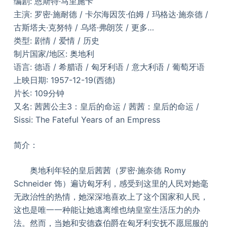
编剧: 恩斯特·马里施卡
主演: 罗密·施耐德 / 卡尔海因茨·伯姆 / 玛格达·施奈德 /
古斯塔夫·克努特 / 乌塔·弗朗茨 / 更多…
类型: 剧情 / 爱情 / 历史
制片国家/地区: 奥地利
语言: 德语 / 希腊语 / 匈牙利语 / 意大利语 / 葡萄牙语
上映日期: 1957-12-19(西德)
片长: 109分钟
又名: 茜茜公主3：皇后的命运 / 茜茜：皇后的命运 /
Sissi: The Fateful Years of an Empress
简介：
奥地利年轻的皇后茜茜（罗密·施奈德 Romy
Schneider 饰）遍访匈牙利，感受到这里的人民对她毫
无政治性的热情，她深深地喜欢上了这个国家和人民，
这也是唯一一种能让她逃离维也纳皇室生活压力的办
法。然而，当她和安德森伯爵在匈牙利安抚不愿屈服的