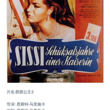
片名:茜茜公主3
导演: 恩斯特·马里施卡