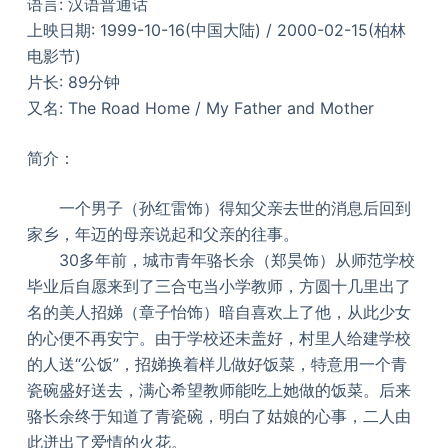
语言: 汉语普通话
上映日期: 1999-10-16(中国大陆) / 2000-02-15(柏林
电影节)
片长: 89分钟
又名: The Road Home / My Father and Mother
简介：
一个男子（孙红雷饰）得知父亲去世的消息后回到
家乡，年迈的母亲说起和父亲的往事。
30多年前，城市青年骆长余（郑昊饰）从师范学校
毕业后自愿来到了三合屯当小学教师，方圆十几里出了
名的美人招娣（章子怡饰）暗自喜欢上了他，从此少女
的心便不再安宁。由于学校还未盖好，村里人给建学校
的人送“公饭”，招娣换着样儿做好饭菜，特意用一个青
瓷碗盛好送去，满心希望教师能吃上她做的饭菜。后来
骆长余终于知道了青瓷碗，明白了姑娘的心事，二人由
此迸出了爱情的火花。