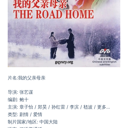
片名:我的父亲母亲
导演: 张艺谋
编剧: 鲍十
主演: 章子怡 / 郑昊 / 孙红雷 / 李滨 / 嵇波 / 更多…
类型: 剧情 / 爱情
制片国家/地区: 中国大陆