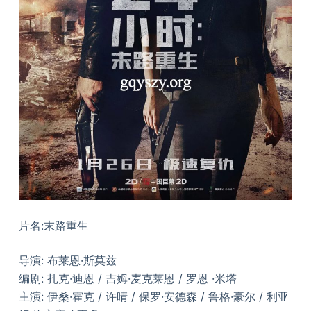
片名:末路重生
导演: 布莱恩·斯莫兹
编剧: 扎克·迪恩 / 吉姆·麦克莱恩 / 罗恩 ·米塔
主演: 伊桑·霍克 / 许晴 / 保罗·安德森 / 鲁格·豪尔 / 利亚