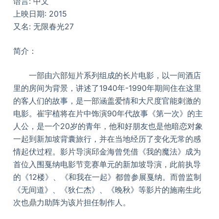
语言: 中文
上映日期: 2015
又名: 无限春光27
简介：
一部由六部短片系列组成的长片电影，以一间酒店
里的房间为背景，讲述了1940年-1990年期间住在这里
的客人们的故事，是一部涵盖爱情和大尺度官能刺激的
电影。崔宇植将在片中饰演90年代故事《第一次》的主
人公，是一个20岁的青年，他和好朋友也是他暗恋对象
一起到新加坡背囊旅行，并在当地经历了变化无常的感
情起伏过程。影片导演邱金海曾凭借《我的魔法》成为
首位入围戛纳电影节竞赛单元的新加坡导演，此前执导
的《12楼》、《和我在一起》都曾参展戛纳。而曾监制
《无间道》、《狄仁杰》、《晚秋》等影片的施南生此
次也鼎力助阵为该片担任制作人。