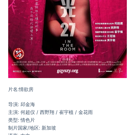
片名:情欲房
导演: 邱金海
主演: 何超仪 / 西野翔 / 崔宇植 / 金花雨
类型: 情色片
制片国家/地区: 新加坡