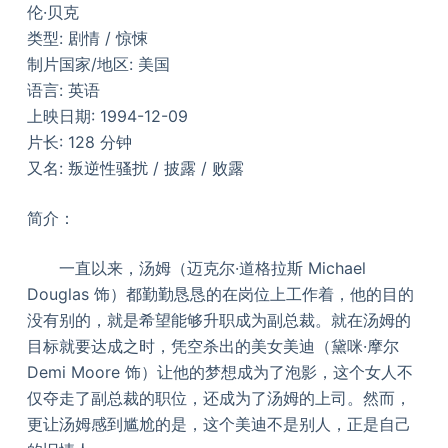
伦·贝克
类型: 剧情 / 惊悚
制片国家/地区: 美国
语言: 英语
上映日期: 1994-12-09
片长: 128 分钟
又名: 叛逆性骚扰 / 披露 / 败露
简介：
一直以来，汤姆（迈克尔·道格拉斯 Michael
Douglas 饰）都勤勤恳恳的在岗位上工作着，他的目的
没有别的，就是希望能够升职成为副总裁。就在汤姆的
目标就要达成之时，凭空杀出的美女美迪（黛咪·摩尔
Demi Moore 饰）让他的梦想成为了泡影，这个女人不
仅夺走了副总裁的职位，还成为了汤姆的上司。然而，
更让汤姆感到尴尬的是，这个美迪不是别人，正是自己