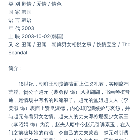
类 别 剧情 / 爱情 / 情色
国 家 韩国
语 言 韩语
年 代 2003
上 映 2003-10-02(韩国)
又 名 丑闻 / 丑闻：朝鲜男女相悦之事 / 挑情宝鉴 / The
Scandal
简介：
18世纪，朝鲜王朝贵族表面上仁义礼教，实则腐朽
荒淫。贵公子赵元（裴勇俊 饰）风度翩翩，书画琴棋皆
通，是情场中有名的风流浪子。赵元的堂姐赵夫人（李
美淑 饰）表面上贤良淑德，内心却充满嫉妒与哀怨，并
与赵元有着男女之情。赵夫人的丈夫即将迎娶少女素玉
（李昭娟 饰）为妾，赵夫人暗中令赵元引诱素玉，在入
门之前破坏她的贞洁，令自己的丈夫蒙羞。赵元对引诱