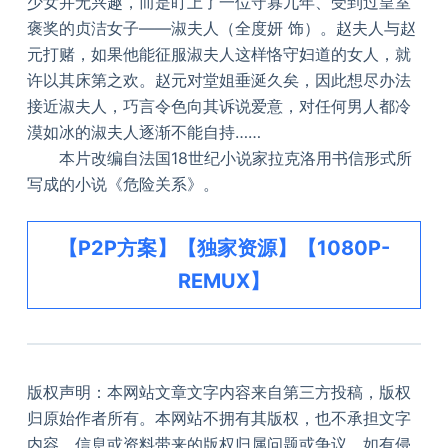
少女并无兴趣，而是盯上了一位守寡九年、受到过皇室
褒奖的贞洁女子——淑夫人（全度妍 饰）。赵夫人与赵
元打赌，如果他能征服淑夫人这样恪守妇道的女人，就
许以其床第之欢。赵元对堂姐垂涎久矣，因此想尽办法
接近淑夫人，巧言令色向其诉说爱意，对任何男人都冷
漠如冰的淑夫人逐渐不能自持……
本片改编自法国18世纪小说家拉克洛用书信形式所
写成的小说《危险关系》。
【P2P方案】【独家资源】【1080P-
REMUX】
版权声明：本网站文章文字内容来自第三方投稿，版权
归原始作者所有。本网站不拥有其版权，也不承担文字
内容、信息或资料带来的版权归属问题或争议。如有侵