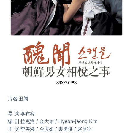
片名:丑闻
导 演 李在容
编 剧 拉克洛 / 金大佑 / Hyeon-jeong Kim
主 演 李美淑 / 全度妍 / 裴勇俊 / 赵显宰