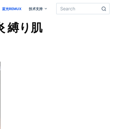
蓝光REMUX
技术支持
炎 縛り肌