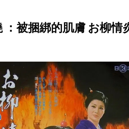
 ：被捆綁的肌膚 お柳情