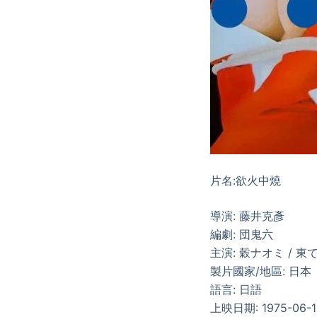
片名:欲火中燒
導演: 藤井克彥
編劇: 団鬼六
主演: 穀ナオミ / 東
製片國家/地區: 日本
語言: 日語
上映日期: 1975-06-1