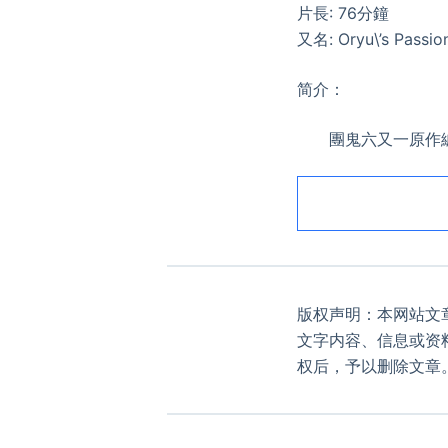
片長: 76分鐘
又名: Oryu\’s Passio
简介：
團鬼六又一原作編劇
版权声明：本网站文
文字内容、信息或资
权后，予以删除文章