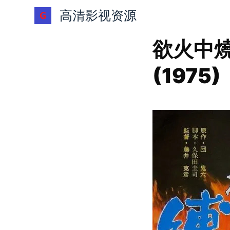
跳
高清影视资源
过
内
欲火中燒
容
(1975)