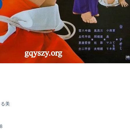
てる美
8