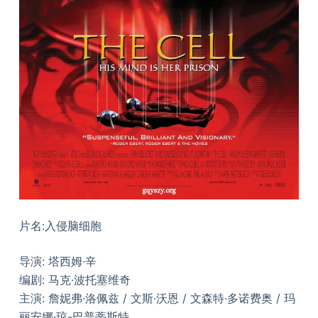
片名:入侵脑细胞
导演: 塔西姆·辛
编剧: 马克·波托塞维奇
主演: 詹妮弗·洛佩兹 / 文斯·沃恩 / 文森特·多诺费奥 / 玛
丽安娜·琼-巴普蒂斯特