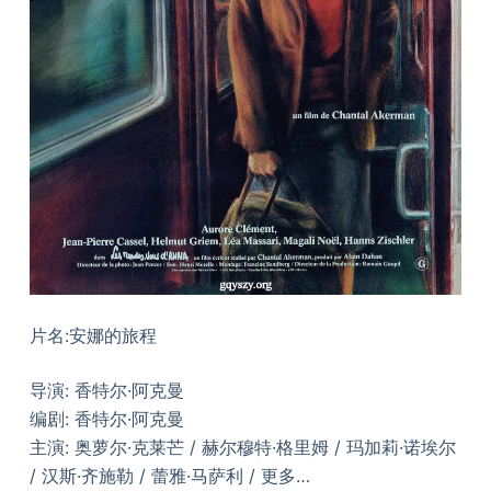
片名:安娜的旅程
导演: 香特尔·阿克曼
编剧: 香特尔·阿克曼
主演: 奥萝尔·克莱芒 / 赫尔穆特·格里姆 / 玛加莉·诺埃尔
/ 汉斯·齐施勒 / 蕾雅·马萨利 / 更多…