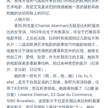
离。整体开放的气氛或许来自我们所熟悉的欧洲的乡村
艺术电影，那是艾克曼浓烈的情感被她一贯的摄影风格
和她的迫切所标上的印记。
人物介绍：
香坦·阿克曼(Chantal Akerman)无疑是比利时最杰
出的女导演。1950年出生于布鲁塞尔，毕业于巴黎高等
电影学院，之后在法国、比利时和美国拍过几部短片和
长片；二战后欧洲艺术电影的叙事技巧对她影响很大，
使她专注于描绘女性偶然的遭遇和意外的出现。她将女
性的工作、爱情、欲望，作为长期关注的主题。她执导
的电影探索多重叙事结构，拍过各种类型的影片（纪录
片、音乐剧、日记等）。
她的第一部长片《我，你，他，她》(Je, tu, il,
elle)，是关于自我反省的三部曲，靠即兴表演拍摄，仅
用了8天时间，而且耗资很低。她接着拍摄了《让娜·迪
尔曼》(Jeanne Dielman, 23 Quai du Commerce,
1080 Bruxelles)。这部影片不仅是长期以来比利时最重
要的影片，而且是国际上最佳“女性电影”之一。她在