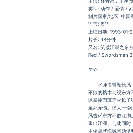
主演: 林青霞 / 王祖贤
类型: 动作 / 爱情 / 
制片国家/地区: 中国
语言: 粤语
上映日期: 1993-01-
片长: 98分钟
又名: 笑傲江湖之东方不
Red / Swordsman 3
简介：
水师提督顾长风（于
不败的棺木与视东方
以掌接西班牙火枪子
虽死无憾。怪人一偿
风告诉东方不败江湖
重出江湖。与此同时
本倭寇就海域问题谈