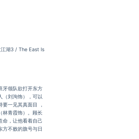
 The East Is
班牙领队欲打开东方
人（刘洵饰），可以
持要一见其真面目 ，
（林青霞饰）。顾长
性命，让他看着自己
东方不败的旗号与日