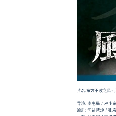
片名:东方不败之风云
导演: 李惠民 / 程小
编剧: 司徒慧焯 / 张炭