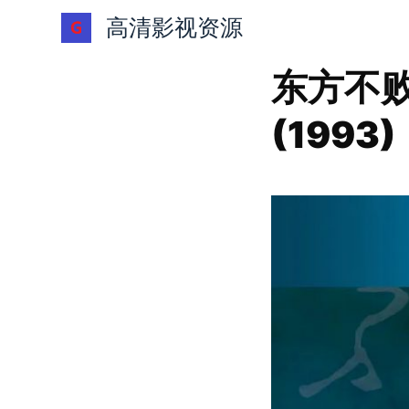
跳
高清影视资源
过
内
东方不
容
(1993)