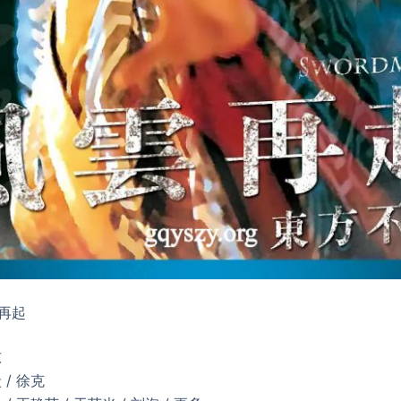
再起
东
 / 徐克