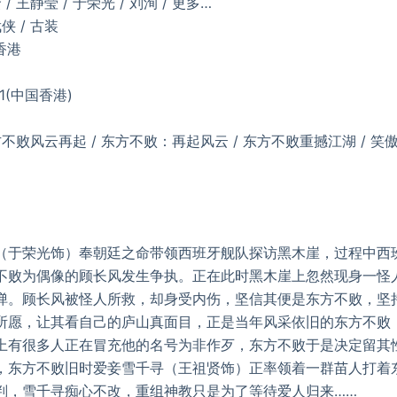
 / 王静莹 / 于荣光 / 刘洵 / 更多…
武侠 / 古装
香港
21(中国香港)
败风云再起 / 东方不败：再起风云 / 东方不败重撼江湖 / 笑傲江湖3 /
荣光饰）奉朝廷之命带领西班牙舰队探访黑木崖，过程中西
不败为偶像的顾长风发生争执。正在此时黑木崖上忽然现身一怪
弹。顾长风被怪人所救，却身受内伤，坚信其便是东方不败，坚
所愿，让其看自己的庐山真面目，正是当年风采依旧的东方不败
上有很多人正在冒充他的名号为非作歹，东方不败于是决定留其
，东方不败旧时爱妾雪千寻（王祖贤饰）正率领着一群苗人打着
判，雪千寻痴心不改，重组神教只是为了等待爱人归来……