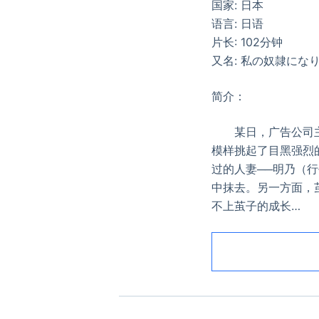
国家: 日本
语言: 日语
片长: 102分钟
又名: 私の奴隷になりな
简介：
某日，广告公司主管
模样挑起了目黑强烈
过的人妻──明乃（
中抹去。另一方面，
不上茧子的成长…