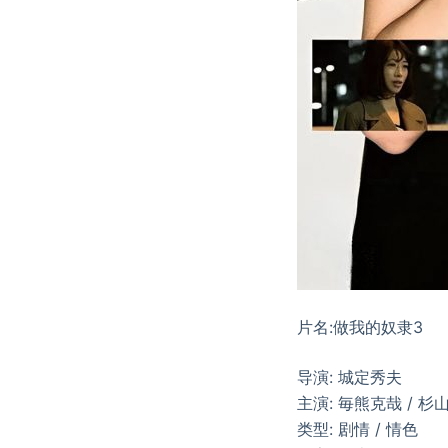
片名:做我的奴隶3
导演: 城定秀夫
主演: 毎熊克哉 / 杉
类型: 剧情 / 情色