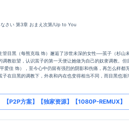
さい 第3章 おまえ次第/Up to You
目黑（每熊克哉 饰）邂逅了涉世未深的女性──茧子（杉山未
的调教欲望，认识茧子的第一天便让她做为自己的奴隶调教。但
行平爱佳 饰），至今心中仍留有强烈的阴影和伤痛，再怎么样都
茧子在目黑的调教下，外表和内在也变得相当不同，而目黑也渐
【P2P方案】【独家资源】【1080P-REMUX】