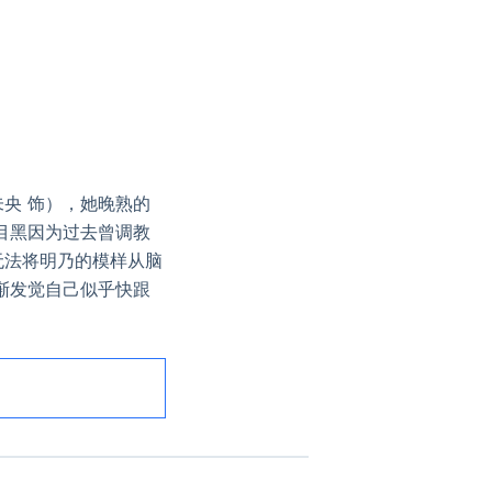
央 饰），她晚熟的
目黑因为过去曾调教
无法将明乃的模样从脑
渐发觉自己似乎快跟