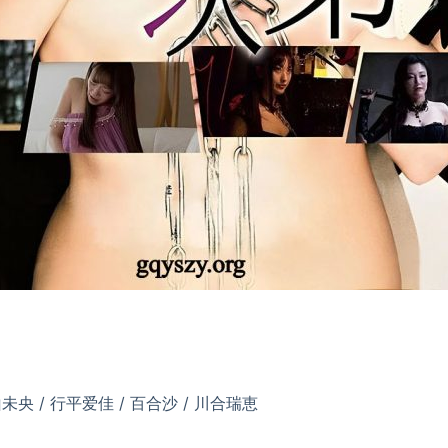
山未央 / 行平爱佳 / 百合沙 / 川合瑞恵