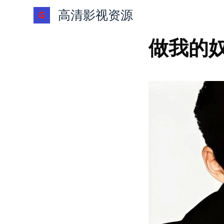
跳
高清影视资源
过
内
做我的奴隶
容