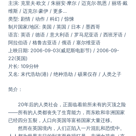
主演: 克里夫·欧文 / 朱丽安·摩尔 / 迈克尔·凯恩 / 丽塔·戴
维斯 / 迈克尔·豪伊 / 更多…
类型: 剧情 / 动作 / 科幻 / 惊悚
制片国家/地区: 美国 / 英国 / 日本 / 墨西哥
语言: 英语 / 德语 / 意大利语 / 罗马尼亚语 / 西班牙语 /
阿拉伯语 / 格鲁吉亚语 / 俄语 / 塞尔维亚语
上映日期: 2006-09-03(威尼斯电影节) / 2006-09-
22(英国)
片长: 109分钟
又名: 末代浩劫(港) / 绝种浩劫 / 硕果仅存 / 人类之子
简介：
20年后的人类社会，正面临着前所未有的灭顶之险
——所有的人类都丧失了生育能力，而东欧和非洲国家
已经四分五裂，人口向英国等富裕国家大量迁移。
然而在英国境内，人们正陷入一片混乱和恐慌中。
人人都为世界末日的到来而焦躁狂暴。非洲女孩肯（克