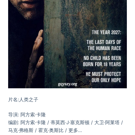
片名:人类之子
导演: 阿方索·卡隆
编剧: 阿方索·卡隆 / 蒂莫西·J·塞克斯顿 / 大卫·阿莱塔 /
马克·弗格斯 / 霍克·奥斯比 / 更多…