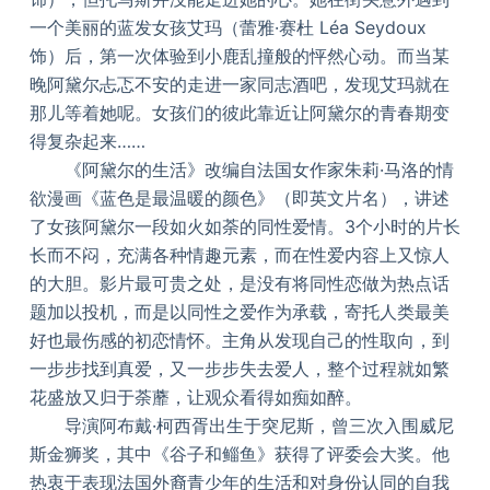
一个美丽的蓝发女孩艾玛（蕾雅·赛杜 Léa Seydoux
饰）后，第一次体验到小鹿乱撞般的怦然心动。而当某
晚阿黛尔忐忑不安的走进一家同志酒吧，发现艾玛就在
那儿等着她呢。女孩们的彼此靠近让阿黛尔的青春期变
得复杂起来……
《阿黛尔的生活》改编自法国女作家朱莉·马洛的情
欲漫画《蓝色是最温暖的颜色》（即英文片名），讲述
了女孩阿黛尔一段如火如荼的同性爱情。3个小时的片长
长而不闷，充满各种情趣元素，而在性爱内容上又惊人
的大胆。影片最可贵之处，是没有将同性恋做为热点话
题加以投机，而是以同性之爱作为承载，寄托人类最美
好也最伤感的初恋情怀。主角从发现自己的性取向，到
一步步找到真爱，又一步步失去爱人，整个过程就如繁
花盛放又归于荼蘼，让观众看得如痴如醉。
导演阿布戴·柯西胥出生于突尼斯，曾三次入围威尼
斯金狮奖，其中《谷子和鲻鱼》获得了评委会大奖。他
热衷于表现法国外裔青少年的生活和对身份认同的自我