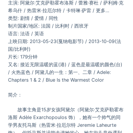
主演: 阿黛尔·艾克萨勒霍布洛斯 / 蕾雅·赛杜 / 萨利姆·克
希乌什 / 热雷米·拉厄尔特 / 卡特琳·萨雷 / 更多…
类型: 剧情 / 爱情 / 同性
制片国家/地区: 法国 / 比利时 / 西班牙
语言: 法语 / 英语
上映日期: 2013-05-23(戛纳电影节) / 2013-10-09(法
国/比利时)
片长: 179分钟
又名: 接近无限温暖的蓝(港) / 蓝色是最温暖的颜色(台)
/ 火热蓝色 / 阿黛儿的一生：第一、二章 / Adele:
Chapters 1 & 2 / Blue Is the Warmest Color
简介：
故事主角是15岁女孩阿黛尔（阿黛尔·艾克萨勒霍布
洛斯 Adèle Exarchopoulos 饰），她有一个帅气的同
学男友托马斯（热雷米·拉厄尔特 Jeremie Laheurte
饰），但托马斯并没能走进她的心。她在街头意外遇到