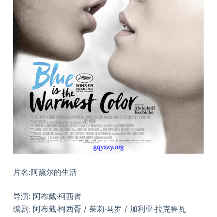
片名:阿黛尔的生活
导演: 阿布戴·柯西胥
编剧: 阿布戴·柯西胥 / 茱莉·马罗 / 加利亚·拉克鲁瓦