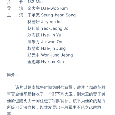
片 长 132 Min
导 演 金大宇 Dae-woo Kim
主 演 宋承宪 Seung-heon Song
林智妍 Ji-yeon Im
赵茹珍 Yeo-Jeong Jo
刘海镇 Hye-jin Yu
温朱万 Ju-wan On
权慧贞 Hae-jin Jung
郑元中 Won-jung Jeong
金惠娜 Hye-na Kim
简介：
该片以越南战争时期为时代背景，讲述了越战英雄
军官金镇平新接收了一个部下荆大卫，荆大卫的妻子钟
佳欣也随丈夫一同住进了军队官邸。镇平为佳欣的魅力
所吸引无法自拔，以致发展出一段军中不伦之恋的故
事。