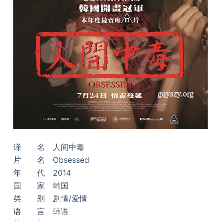
译 名 人间中毒
片 名 Obsessed
年 代 2014
国 家 韩国
类 别 剧情/爱情
语 言 韩语