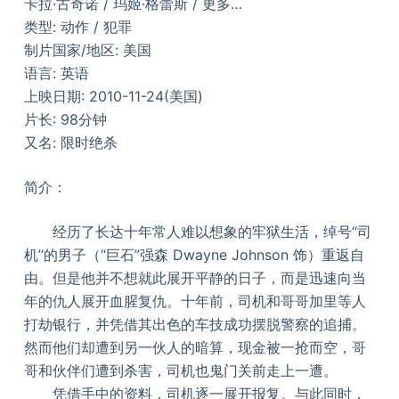
卡拉·古奇诺 / 玛姬·格蕾斯 / 更多…
类型: 动作 / 犯罪
制片国家/地区: 美国
语言: 英语
上映日期: 2010-11-24(美国)
片长: 98分钟
又名: 限时绝杀
简介：
经历了长达十年常人难以想象的牢狱生活，绰号“司
机”的男子（“巨石”强森 Dwayne Johnson 饰）重返自
由。但是他并不想就此展开平静的日子，而是迅速向当
年的仇人展开血腥复仇。十年前，司机和哥哥加里等人
打劫银行，并凭借其出色的车技成功摆脱警察的追捕。
然而他们却遭到另一伙人的暗算，现金被一抢而空，哥
哥和伙伴们遭到杀害，司机也鬼门关前走上一遭。
凭借手中的资料，司机逐一展开报复。与此同时，