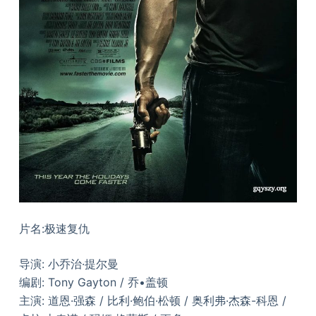
片名:极速复仇
导演: 小乔治·提尔曼
编剧: Tony Gayton / 乔•盖顿
主演: 道恩·强森 / 比利·鲍伯·松顿 / 奥利弗·杰森-科恩 /