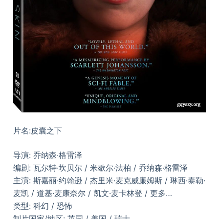
片名:皮囊之下
导演: 乔纳森·格雷泽
编剧: 瓦尔特·坎贝尔 / 米歇尔·法柏 / 乔纳森·格雷泽
主演: 斯嘉丽·约翰逊 / 杰里米·麦克威廉姆斯 / 琳西·泰勒·
麦凯 / 道基·麦康奈尔 / 凯文·麦卡林登 / 更多…
类型: 科幻 / 恐怖
制片国家/地区: 英国 / 美国 / 瑞士