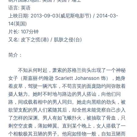
语言: 英语
上映日期: 2013-09-03(威尼斯电影节) / 2014-03-
14(英国)
片长: 107分钟
又名: 皮下之慌(港) / 肌肤之侵(台)
简介：
不知从何时起，萧索的苏格兰街头出现了一个神秘
女子（斯嘉丽·约翰逊 Scarlett Johansson 饰），她身
着皮草，驾驶一辆汽车，不苟言笑的面庞隐约间弥散着
摄人魅力。她时不时地与路边的男人搭讪，向他们问
路，间或载着相中的男人同归。她走向黑暗的劲头，被
欲望支配的男人们紧随其后，却全然未能觉察自己步入
了怎样的深渊。男人有如飞蛾扑火，被抽取了骨血，只
剩空空皮囊，薄如蝉翼。直到某个晚上，女人搭载了一
个相貌极其丑陋的男子。他宛如怪物一般，自知丑陋而