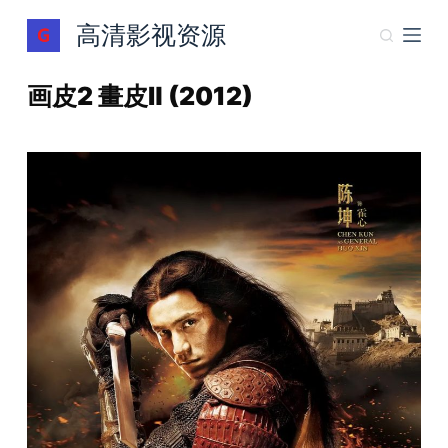
跳
高清影视资源
过
内
画皮2 畫皮Ⅱ (2012)
容