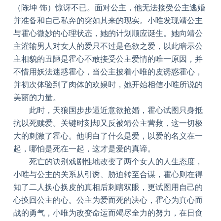
（陈坤 饰）惊讶不已。面对公主，他无法接受公主逃婚
并准备和自己私奔的突如其来的现实。小唯发现靖公主
与霍心微妙的心理状态，她的计划顺应诞生。她向靖公
主灌输男人对女人的爱只不过是色欲之爱，以此暗示公
主相貌的丑陋是霍心不敢接受公主爱情的唯一原因，并
不惜用妖法迷惑霍心，当公主披着小唯的皮诱惑霍心，
并初次体验到了肉体的欢娱时，她开始相信小唯所说的
美丽的力量。
此时，天狼国步步逼近意欲抢婚，霍心试图只身抵
抗以死赎爱。关键时刻却又反被靖公主营救，这一切极
大的刺激了霍心。他明白了什么是爱，以爱的名义在一
起，哪怕是死在一起，这才是爱的真谛。
死亡的诀别戏剧性地改变了两个女人的人生态度，
小唯与公主的关系从引诱、胁迫转至合谋，霍心则在得
知了二人换心换皮的真相后刺瞎双眼，更试图用自己的
心换回公主的心。公主为爱而死的决心，霍心为真心而
战的勇气，小唯为改变命运而竭尽全力的努力，在日食