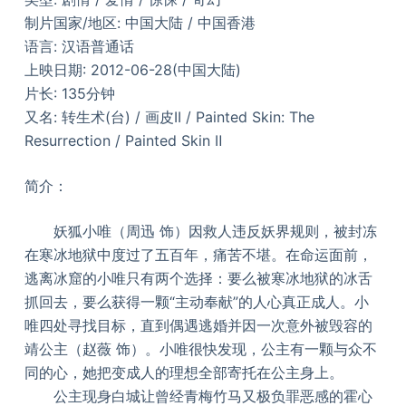
制片国家/地区: 中国大陆 / 中国香港
语言: 汉语普通话
上映日期: 2012-06-28(中国大陆)
片长: 135分钟
又名: 转生术(台) / 画皮II / Painted Skin: The
Resurrection / Painted Skin Ⅱ
简介：
妖狐小唯（周迅 饰）因救人违反妖界规则，被封冻
在寒冰地狱中度过了五百年，痛苦不堪。在命运面前，
逃离冰窟的小唯只有两个选择：要么被寒冰地狱的冰舌
抓回去，要么获得一颗“主动奉献”的人心真正成人。小
唯四处寻找目标，直到偶遇逃婚并因一次意外被毁容的
靖公主（赵薇 饰）。小唯很快发现，公主有一颗与众不
同的心，她把变成人的理想全部寄托在公主身上。
公主现身白城让曾经青梅竹马又极负罪恶感的霍心