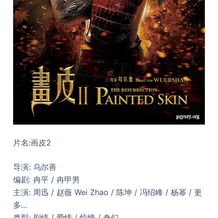
片名:画皮2
导演: 乌尔善
编剧: 冉平 / 冉甲男
主演: 周迅 / 赵薇 Wei Zhao / 陈坤 / 冯绍峰 / 杨幂 / 更
多…
类型: 剧情 / 爱情 / 惊悚 / 奇幻