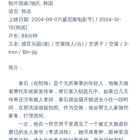
制片国家/地区: 韩国
语言: 韩语
上映日期: 2004-09-07(威尼斯电影节) / 2004-10-
15(韩国)
片长: 88分钟
又名: 感官乐园(港) / 空屋情人(台) / 空房子 / 空屋 / 3-
Iron / Bin-jip
简介：
泰石（在熙饰）是个无所事事的年轻人，他每天骑
着摩托车挨家发传单，将它塞入钥匙孔中。如果过几天
传单还没有被人拿掉，泰石就会撬开锁进去小住一段时
间，在那洗澡做饭拍照。作为交换，他会帮主人家做些
家务、打理房间。
一次，他在一所空房子里遇见了一个被丈夫施虐折
磨过的女人善华（李丞涓饰）。她浑身青肿，眼神里流
露着哀怨。逃走后的泰石惦记着善华，再返回她家时，