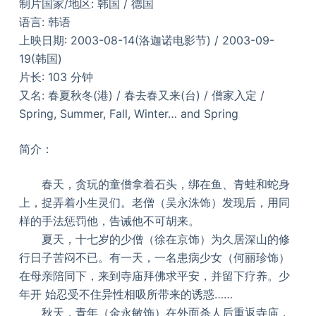
制片国家/地区: 韩国 / 德国
语言: 韩语
上映日期: 2003-08-14(洛迦诺电影节) / 2003-09-
19(韩国)
片长: 103 分钟
又名: 春夏秋冬(港) / 春去春又来(台) / 僧家入定 /
Spring, Summer, Fall, Winter… and Spring
简介：
春天，贪玩的童僧拿着石头，绑在鱼、青蛙和蛇身
上，捉弄着小生灵们。老僧（吴永洙饰）发现后，用同
样的手法惩罚他，告诫他不可胡来。
夏天，十七岁的少僧（徐在京饰）为久居深山的修
行日子苦闷不已。有一天，一名患病少女（何丽珍饰）
在母亲陪同下，来到寺庙拜佛求平安，并留下疗养。少
年开 始忍受不住异性相吸所带来的诱惑……
秋天，青年（金永敏饰）在外面杀人后重返寺庙，