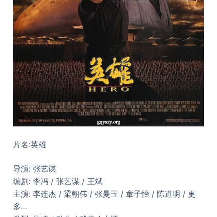
片名:英雄
导演: 张艺谋
编剧: 李冯 / 张艺谋 / 王斌
主演: 李连杰 / 梁朝伟 / 张曼玉 / 章子怡 / 陈道明 / 更
多…