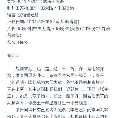
类型: 剧情 / 动作 / 武侠 / 古装
制片国家/地区: 中国大陆 / 中国香港
语言: 汉语普通话
上映日期: 2002-12-19(中国大陆/香港)
片长: 93分钟(中国大陆) / 99分钟(美版) / 110分钟(导演
剪辑版)
又名: Hero
简介：
战国末期，燕、赵、楚、韩、魏、齐、秦七雄并
起，惟秦国最为强大，急欲吞并六国一统天下，秦王
（陈道明）因此成为六国大敌，各地不同的刺秦故事一
直在上演，其中赵国刺客残剑（梁朝伟）、飞雪（张曼
玉）、如月（章子怡）、长空（甄子丹）因名震天下的
高超剑术，令秦王十年里没睡过一个安稳觉 。
某日闻得长空已被名叫无名（李连杰）的秦国剑客
杀死，秦王大喜急召其上殿相见，却也谨慎小心以防有