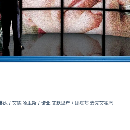
·琳妮 / 艾德·哈里斯 / 诺亚·艾默里奇 / 娜塔莎·麦克艾霍恩