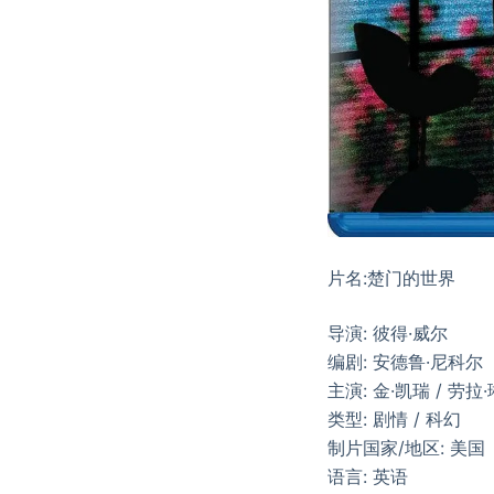
片名:楚门的世界
导演: 彼得·威尔
编剧: 安德鲁·尼科尔
主演: 金·凯瑞 / 劳拉
类型: 剧情 / 科幻
制片国家/地区: 美国
语言: 英语