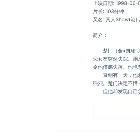
上映日期: 1998-06-
片长: 103分钟
又名: 真人Show(港)
简介：
楚门（金•凯瑞 Ji
恋女友突然失踪、溺
令他倍感失落。他也
直到有一天，他忽然
强烈。楚门决定不惜
但他却发现自己怎