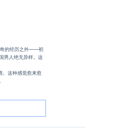
稀奇的经历之外——初
国男人绝无异样。这
。
情。这种感觉愈来愈
。