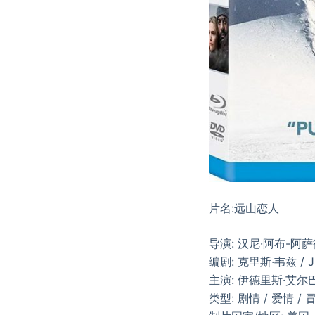
片名:远山恋人
导演: 汉尼·阿布-阿
编剧: 克里斯·韦兹 / 
主演: 伊德里斯·艾尔巴
类型: 剧情 / 爱情 / 