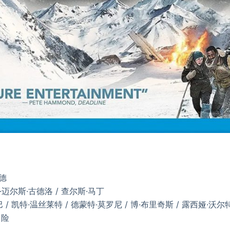
萨德
J·迈尔斯·古德洛 / 查尔斯·马丁
 / 凯特·温丝莱特 / 德蒙特·莫罗尼 / 博·布里奇斯 / 露西娅·沃尔
冒险