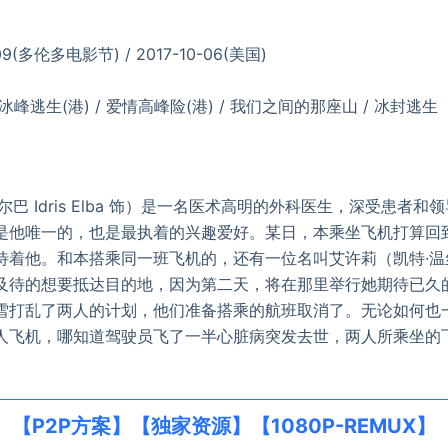
09(多伦多电影节) / 2017-10-06(美国)
/ 冰峰逃生(港) / 爱情高峰险(港) / 我们之间的那座山 / 冰封逃生
 Idris Elba 饰）是一名医术高明的外科医生，深受患者和
是他唯一的，也是最执着的兴趣爱好。某日，本乘坐飞机打算回
着他。和本搭乘同一班飞机的，还有一位名叫艾许莉（凯特·温丝莱特 K
及待的想要抵达目的地，因为第二天，将在那里举行她期待已久
乱了两人的计划，他们准备搭乘的航班取消了。无论如何也
人飞机，哪知道驾驶员飞了一半心脏病突发去世，两人所乘坐的
【P2P方案】【独家资源】【1080P-REMUX】