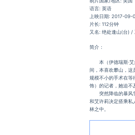
制片国家/地区: 美国
语言: 英语
上映日期: 2017-09-
片长: 112分钟
又名: 绝处逢山(台) 
简介：
本（伊德瑞斯·艾尔巴
间，本喜欢攀山，这
规模不小的手术在等待
饰）的记者，她迫不
突然降临的暴风雪打
和艾许莉决定搭乘私
林之中。