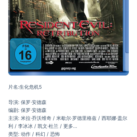
片名:生化危机5
导演: 保罗·安德森
编剧: 保罗·安德森
主演: 米拉·乔沃维奇 / 米歇尔·罗德里格兹 / 西耶娜·盖尔
利 / 李冰冰 / 凯文·杜兰 / 更多…
类型: 动作 / 科幻 / 恐怖