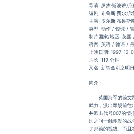
导演: 罗杰·斯波蒂斯
编剧: 布鲁斯·费尔斯坦
主演: 皮尔斯·布鲁斯南 
类型: 动作 / 惊悚 / 
制片国家/地区: 英国 
语言: 英语 / 德语 /
上映日期: 1997-12-09
片长: 119 分钟
又名: 新铁金刚之明日
简介：
英国海军的德文郡号
武力，派出军舰前往出
并派出代号007的情报
国之间一触即发的战争。
了邦德的视线。而且在卡