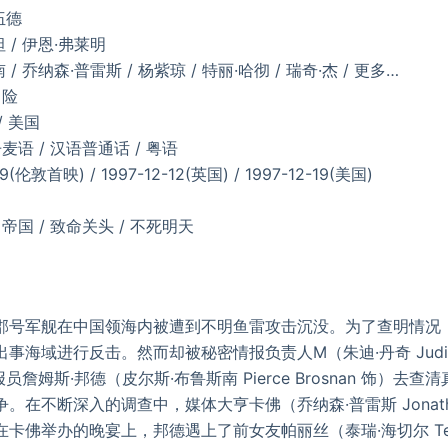
伍德
 / 伊恩·弗莱明
/ 乔纳森·普雷斯 / 杨紫琼 / 特丽·哈彻 / 瑞奇·杰 / 更多…
冒险
/ 美国
 丹麦语 / 汉语普通话 / 粤语
(伦敦首映) / 1997-12-12(英国) / 1997-12-19(美国)
帝国 / 致命关头 / 不死明天
军舰在中国领海内被遭到不明鱼雷攻击沉没。为了查明情况
事海域进行反击。然而却被秘密情报负责人M（朱迪·丹奇 Judi D
员詹姆斯·邦德（皮尔斯·布鲁斯南 Pierce Brosnan 饰）去
在不断深入的调查中，媒体大亨卡佛（乔纳森·普雷斯 Jonathan
佛举办的晚宴上，邦德遇上了前女友帕丽丝（泰瑞·海切尔 Teri H