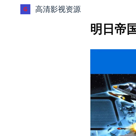
跳
高清影视资源
过
内
明日帝国 T
容