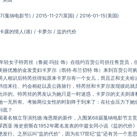
7(戛纳电影节) / 2015-11-27(英国) / 2016-01-15(美国)
 卡露的情人(港) / 卡萝尔 / 盐的代价
轻女子特芮丝（鲁妮·玛拉 饰）在纽约百货公司担任售货员，
美丽优雅的金发贵妇卡罗尔（凯特·布兰切特 饰）来到百货公司
两人相识后特芮丝得知原来卡罗尔有一个女儿，而且正和丈夫哈吉
书信来往、约会相处以及公路旅行，特芮丝和卡罗尔发现彼此就
允许的。特芮丝的男友认为她只是一时迷惑，卡罗尔的丈夫则请
她一无所有。考验两位女性的时刻终于到来了：在社会压力下她
到底？
名独立导演托德·海恩斯的新作，入围第68届戛纳电影节主竞
翠西亚·海史密斯在1952年匿名发表的中篇女同小说《盐的代价
发行。之所以叫“盐的代价”，因为在17世纪“盐”还有另一个意