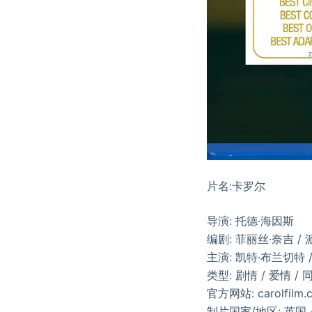
片名:卡罗尔
导演: 托德·海因斯
编剧: 菲丽丝·奈吉 /
主演: 凯特·布兰切特 /
类型: 剧情 / 爱情 / 
官方网站: carolfilm.
制片国家/地区: 英国 