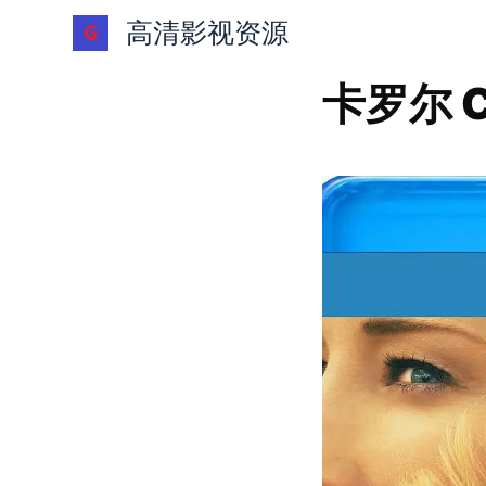
跳
高清影视资源
过
内
卡罗尔 Ca
容