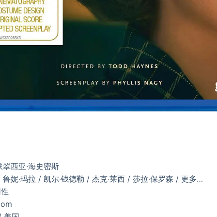
 派翠西亚·海史密斯
 鲁妮·玛拉 / 凯尔·钱德勒 / 杰克·莱西 / 莎拉·保罗森 / 更多…
同性
com
/ 美国